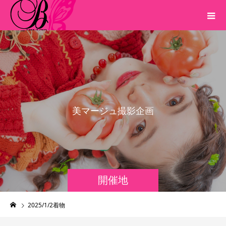
美
マ
ー
ジ
ュ
撮
影
企
画
開催地
2025/1/2着物