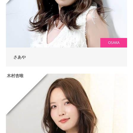
OSAKA
さあや
木村杏唯