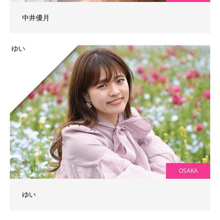
中井優月
ゆい
OSAKA
ゆい