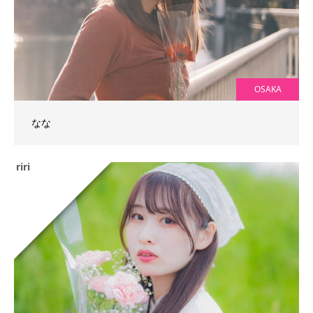
OSAKA
なな
riri