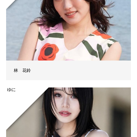
林 花鈴
ゆに