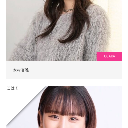
OSAKA
木村杏唯
こはく