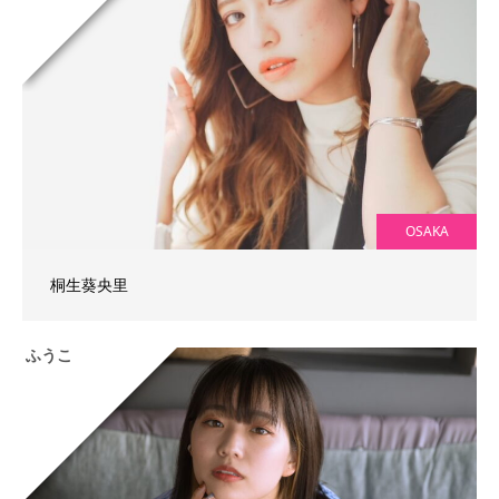
OSAKA
桐生葵央里
ふうこ