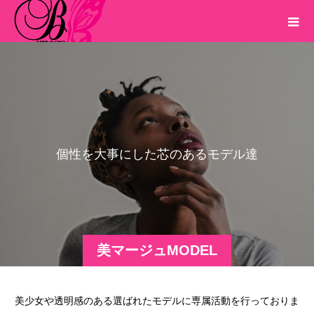
個
性
を
大
事
に
し
た
芯
の
あ
る
モ
デ
ル
達
美マージュMODEL
美少女や透明感のある選ばれたモデルに専属活動を行っておりま