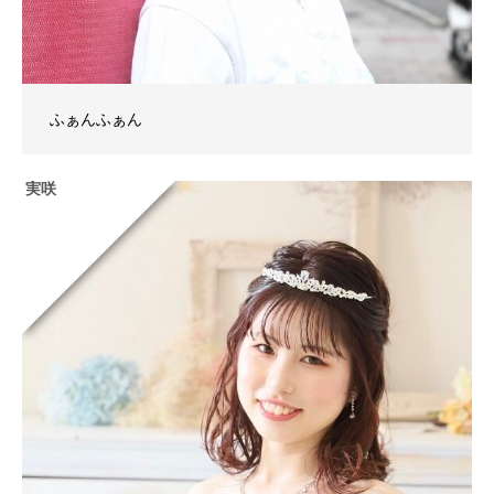
ふぁんふぁん
実咲