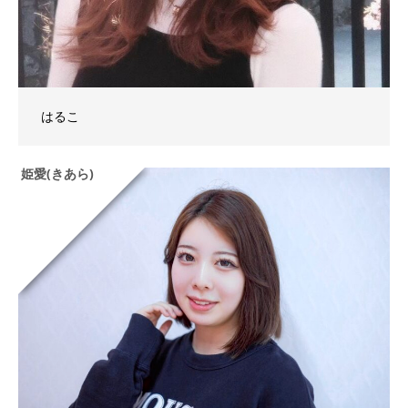
はるこ
姫愛(きあら)