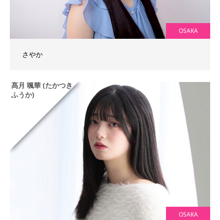
OSAKA
さやか
髙月 颯華 (たかつき
ふうか)
OSAKA