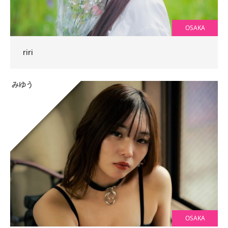
OSAKA
riri
みゆう
OSAKA