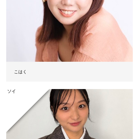
こはく
ソイ