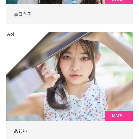
森日向子
Aoi
MATE＋
あおい