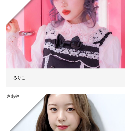
るりこ
さあや