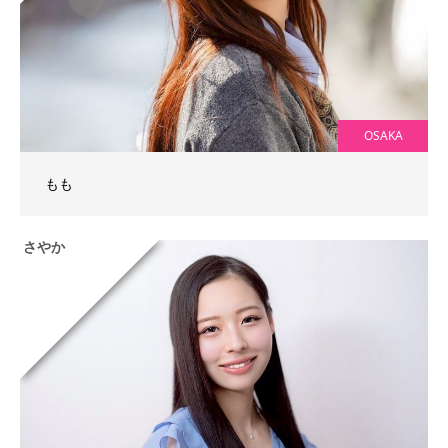
OSAKA
もも
さやか