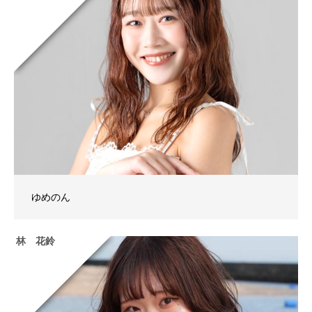
ゆめのん
林 花鈴