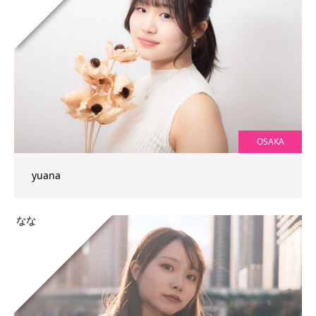
OSAKA
yuana
なな