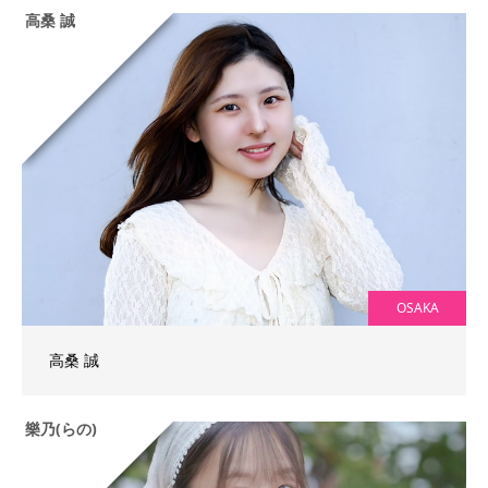
高桑 誠
OSAKA
高桑 誠
樂乃(らの)