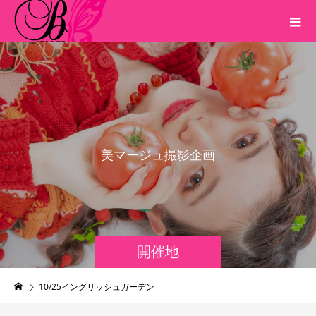
美
マ
ー
ジ
ュ
撮
影
企
画
開催地
10/25イングリッシュガーデン