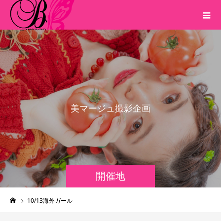
美
マ
ー
ジ
ュ
撮
影
企
画
開催地
10/13海外ガール