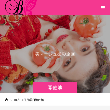
美
マ
ー
ジ
ュ
撮
影
企
画
開催地
10月14日月曜日流れ橋