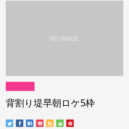
背割り堤早朝ロケ5枠