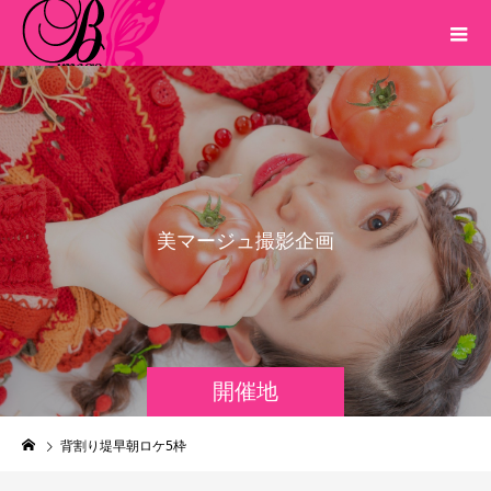
美
マ
ー
ジ
ュ
撮
影
企
画
開催地
背割り堤早朝ロケ5枠