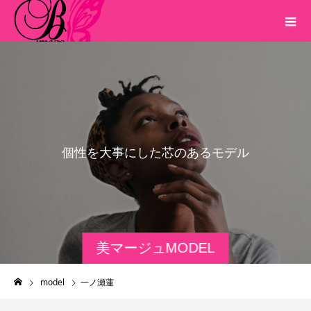
個
性
を
大
事
に
し
た
芯
の
あ
る
モ
デ
ル
達
美マージュMODEL
model
一ノ瀬蓮